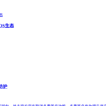
OS生态
防护