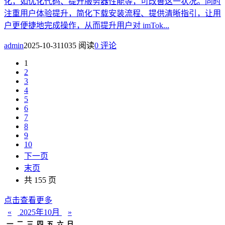
化，如优化代码、提升服务器性能等，可改善这一状况。同时
注重用户体验提升，简化下载安装流程、提供清晰指引，让用
户更便捷地完成操作，从而提升用户对 imTok...
admin
2025-10-31
1035 阅读
0 评论
1
2
3
4
5
6
7
8
9
10
下一页
末页
共 155 页
点击查看更多
«
2025年10月
»
一
二
三
四
五
六
日