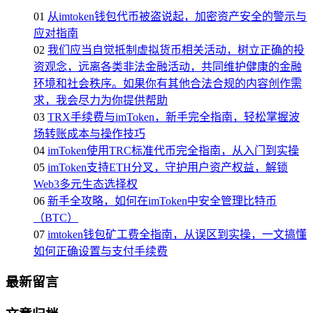
01
从imtoken钱包代币被盗说起，加密资产安全的警示与
应对指南
02
我们应当自觉抵制虚拟货币相关活动，树立正确的投
资观念，远离各类非法金融活动，共同维护健康的金融
环境和社会秩序。如果你有其他合法合规的内容创作需
求，我会尽力为你提供帮助
03
TRX手续费与imToken，新手完全指南，轻松掌握波
场转账成本与操作技巧
04
imToken使用TRC标准代币完全指南，从入门到实操
05
imToken支持ETH分叉，守护用户资产权益，解锁
Web3多元生态选择权
06
新手全攻略，如何在imToken中安全管理比特币
（BTC）
07
imtoken钱包矿工费全指南，从误区到实操，一文搞懂
如何正确设置与支付手续费
最新留言