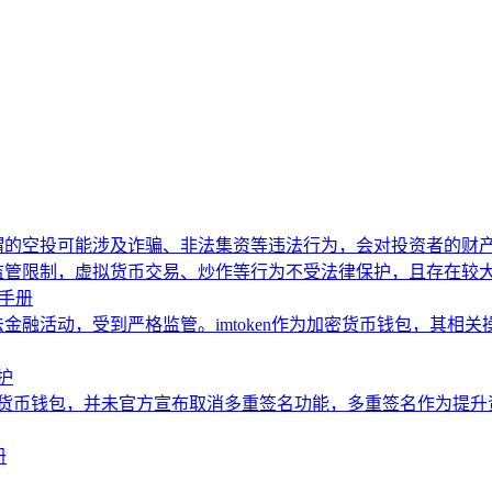
谓的空投可能涉及诈骗、非法集资等违法行为，会对投资者的财
监管限制，虚拟货币交易、炒作等行为不受法律保护，且存在较
坑手册
金融活动，受到严格监管。imtoken作为加密货币钱包，其相
护
流加密货币钱包，并未官方宣布取消多重签名功能，多重签名作为提
册