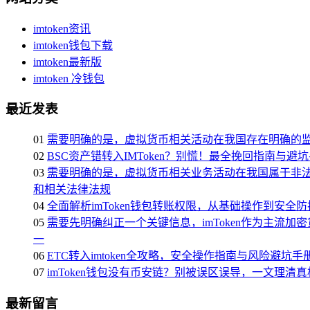
imtoken资讯
imtoken钱包下载
imtoken最新版
imtoken 冷钱包
最近发表
01
需要明确的是，虚拟货币相关活动在我国存在明确的
02
BSC资产错转入IMToken？别慌！最全挽回指南与避
03
需要明确的是，虚拟货币相关业务活动在我国属于非法
和相关法律法规
04
全面解析imToken钱包转账权限，从基础操作到安全防
05
需要先明确纠正一个关键信息，imToken作为主
一
06
ETC转入imtoken全攻略，安全操作指南与风险避坑手
07
imToken钱包没有币安链？别被误区误导，一文理清真
最新留言