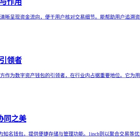
性与作用
证，可清晰呈现资金流向，便于用户核对交易细节。能帮助用户追
的引领者
Token 官方作为数字资产钱包的引领者，在行业内占据重要地位
的协同之美
ken作为知名钱包，提供便捷存储与管理功能。1inch则以聚合交易等优