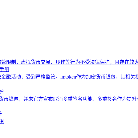
监管限制，虚拟货币交易、炒作等行为不受法律保护，且存在较
坑手册
金融活动，受到严格监管。imtoken作为加密货币钱包，其相
护
流加密货币钱包，并未官方宣布取消多重签名功能，多重签名作为提
册
相