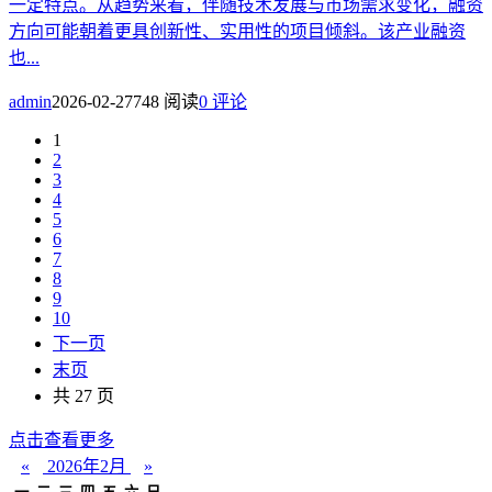
一定特点。从趋势来看，伴随技术发展与市场需求变化，融资
方向可能朝着更具创新性、实用性的项目倾斜。该产业融资
也...
admin
2026-02-27
748 阅读
0 评论
1
2
3
4
5
6
7
8
9
10
下一页
末页
共 27 页
点击查看更多
«
2026年2月
»