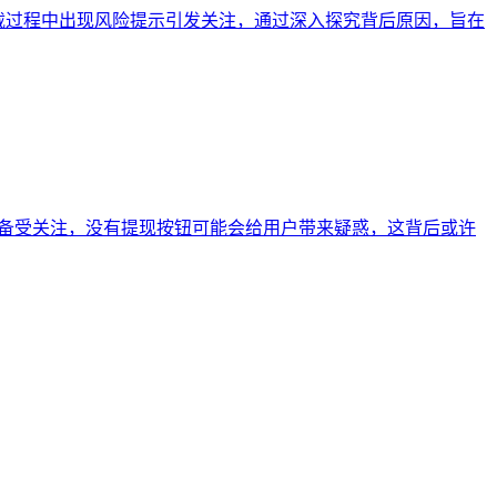
n 钱包下载过程中出现风险提示引发关注，通过深入探究背后原因，旨在
包，其功能设置备受关注，没有提现按钮可能会给用户带来疑惑，这背后或许