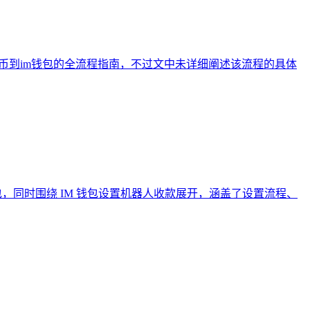
提币到im钱包的全流程指南，不过文中未详细阐述该流程的具体
ken 钱包，同时围绕 IM 钱包设置机器人收款展开，涵盖了设置流程、