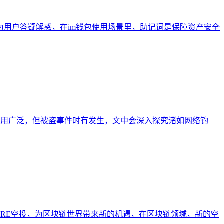
为用户答疑解惑，在im钱包使用场景里，助记词是保障资产安全
n钱包使用广泛，但被盗事件时有发生，文中会深入探究诸如网络钓
包进行VRE空投，为区块链世界带来新的机遇，在区块链领域，新的空