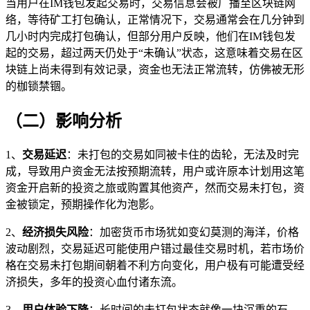
当用户在IM钱包发起交易时，交易信息会被广播至区块链网
络，等待矿工打包确认，正常情况下，交易通常会在几分钟到
几小时内完成打包确认，但部分用户反映，他们在IM钱包发
起的交易，超过两天仍处于“未确认”状态，这意味着交易在区
块链上尚未得到有效记录，资金也无法正常流转，仿佛被无形
的枷锁禁锢。
（二）影响分析
1、
交易延迟
：未打包的交易如同被卡住的齿轮，无法及时完
成，导致用户资金无法按预期流转，用户或许原本计划用这笔
资金开启新的投资之旅或购置其他资产，然而交易未打包，资
金被锁定，预期操作化为泡影。
2、
经济损失风险
：加密货币市场犹如变幻莫测的海洋，价格
波动剧烈，交易延迟可能使用户错过最佳交易时机，若市场价
格在交易未打包期间朝着不利方向变化，用户极有可能遭受经
济损失，多年的投资心血付诸东流。
3、
用户体验下降
：长时间的未打包状态就像一块沉重的石