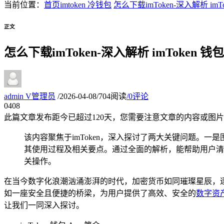
当前位置：
首页
imtoken 冷钱包
怎么下载imToken-深入解析 im
正文
怎么下载imToken-深入解析 imToken 
admin
V
管理员
/
2026-04-08
/
704阅读
/
0评论
04
08
此篇文章发布距今已超过
120
天，您需要注意文章的内容或图片
该内容聚焦于imToken，深入探讨了两大关键问题。一是
其使用过程及相关要点。通过全面的解析，能帮助用户清晰了
关操作。
在当今数字化浪潮汹涌澎湃的时代，加密货币如同璀璨星辰，
如一座安全且便捷的桥梁，为用户提供了高效、安全的
数字资
让我们一同深入探讨。