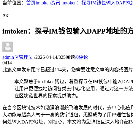
当前位置：
首页
imtoken资讯
imtoken：探寻IM钱包输入DAP
正文
imtoken：探寻IM钱包输入DAPP地址的
admin
V
管理员
/
2026-04-14
/
825阅读
/
0评论
04
14
此篇文章发布距今已超过
114
天，您需要注意文章的内容或图片
本文聚焦于imToken钱包，着重探寻在IM钱包中输入D
让用户更便捷地访问各类去中心化应用，通过对这一方法
在区块链世界的探索提供助力。
在当今区块链技术如汹涌浪潮般飞速发展的时代，去中心化应用
大功能与超高人气于一身的数字钱包，无疑成为了用户通往各类
何处输入DAPP地址，别担心，本文将为您详细且深入地介绍I