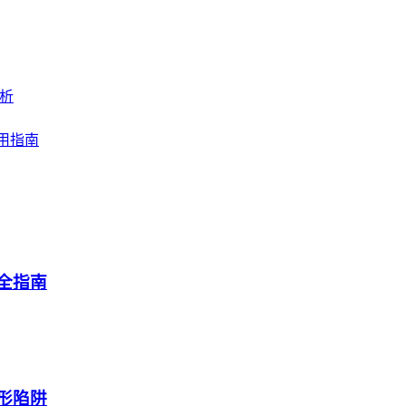
解析
使用指南
产全指南
隐形陷阱