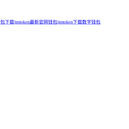
n钱包下载|imtoken最新官网钱包|imtoken下载数字钱包