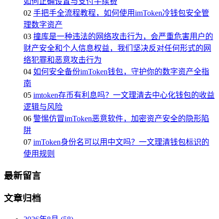
如何正确设置与支付手续费
02
手把手全流程教程，如何使用imToken冷钱包安全管
理数字资产
03
撞库是一种违法的网络攻击行为，会严重危害用户的
财产安全和个人信息权益，我们坚决反对任何形式的网
络犯罪和恶意攻击行为
04
如何安全备份imToken钱包，守护你的数字资产全指
南
05
imtoken存币有利息吗？一文理清去中心化钱包的收益
逻辑与风险
06
警惕仿冒imToken恶意软件，加密资产安全的隐形陷
阱
07
imToken身份名可以用中文吗？一文理清钱包标识的
使用规则
最新留言
文章归档