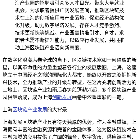
海产业园的招聘吸引众多人才目光。带来大量就业
机会，为求职者提供广阔发展空间，推动区块链技
术在上海的创新应用与产业落地，促进经济结构优
化升级，助力数字经济发展。存在人才竞争激烈、
技术更新快等挑战。产业园需精准引才、育才，求
职者也需不断提升能力，以适应行业发展，共同推
动上海区块链产业迈向新高度。
在数字化浪潮席卷全球的当下，区块链技术宛如一颗璀璨的新
星，以其革命性的力量重塑着各行业的发展版图，上海，这座
屹立于中国经济之巅的国际化大都市，始终以开放之姿拥抱新
兴技术，全力推动产业的升级与转型，在这片充满创新活力的
土地上，区块链产业如雨后春笋般蓬勃兴起，多个区块链产业
园相继落成，成为上海
创新发展
画卷中浓墨重彩的一笔。
上海
区块链产业发展
的大背景
上海发展区块链产业具有得天独厚的优势，作为金融重镇，上
海拥有丰富的金融资源和完善的金融体系，这为区块链技术在
金融领域的应用提供了广阔的舞台，数字货币、供应链金融、