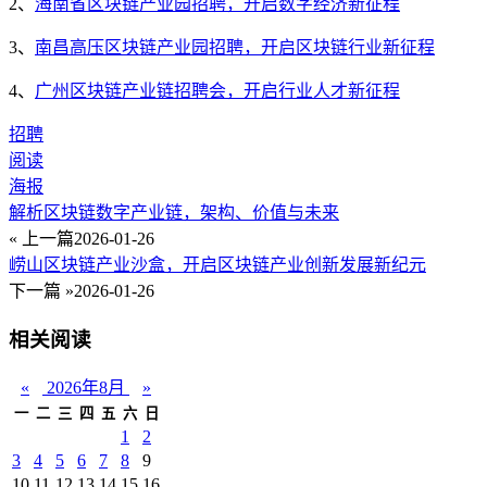
2、
海南省区块链产业园招聘，开启数字经济新征程
3、
南昌高压区块链产业园招聘，开启区块链行业新征程
4、
广州区块链产业链招聘会，开启行业人才新征程
招聘
阅读
海报
解析区块链数字产业链，架构、价值与未来
« 上一篇
2026-01-26
崂山区块链产业沙盒，开启区块链产业创新发展新纪元
下一篇 »
2026-01-26
相关阅读
«
2026年8月
»
一
二
三
四
五
六
日
1
2
3
4
5
6
7
8
9
10
11
12
13
14
15
16