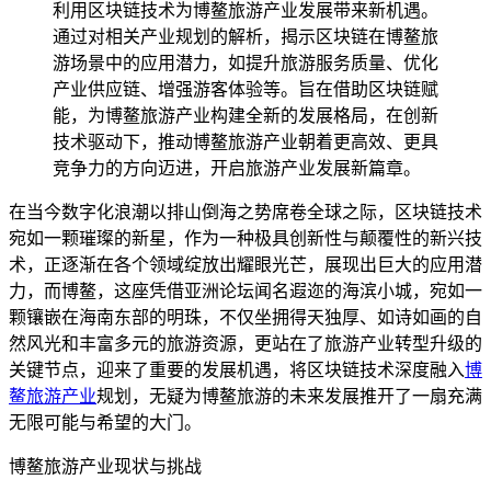
利用区块链技术为博鳌旅游产业发展带来新机遇。
通过对相关产业规划的解析，揭示区块链在博鳌旅
游场景中的应用潜力，如提升旅游服务质量、优化
产业供应链、增强游客体验等。旨在借助区块链赋
能，为博鳌旅游产业构建全新的发展格局，在创新
技术驱动下，推动博鳌旅游产业朝着更高效、更具
竞争力的方向迈进，开启旅游产业发展新篇章。
在当今数字化浪潮以排山倒海之势席卷全球之际，区块链技术
宛如一颗璀璨的新星，作为一种极具创新性与颠覆性的新兴技
术，正逐渐在各个领域绽放出耀眼光芒，展现出巨大的应用潜
力，而博鳌，这座凭借亚洲论坛闻名遐迩的海滨小城，宛如一
颗镶嵌在海南东部的明珠，不仅坐拥得天独厚、如诗如画的自
然风光和丰富多元的旅游资源，更站在了旅游产业转型升级的
关键节点，迎来了重要的发展机遇，将区块链技术深度融入
博
鳌旅游产业
规划，无疑为博鳌旅游的未来发展推开了一扇充满
无限可能与希望的大门。
博鳌旅游产业现状与挑战