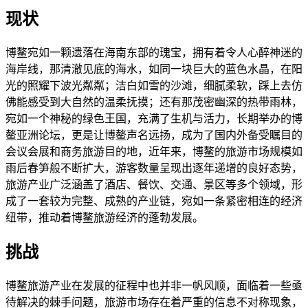
现状
博鳌宛如一颗遗落在海南东部的瑰宝，拥有着令人心醉神迷的
海岸线，那清澈见底的海水，如同一块巨大的蓝色水晶，在阳
光的照耀下波光粼粼；洁白如雪的沙滩，细腻柔软，踩上去仿
佛能感受到大自然的温柔抚摸；还有那茂密幽深的热带雨林，
宛如一个神秘的绿色王国，充满了生机与活力，长期举办的博
鳌亚洲论坛，更是让博鳌声名远扬，成为了国内外备受瞩目的
会议会展和商务旅游目的地，近年来，博鳌的旅游市场规模如
雨后春笋般不断扩大，游客数量呈现出逐年递增的良好态势，
旅游产业广泛涵盖了酒店、餐饮、交通、景区等多个领域，形
成了一套较为完整、成熟的产业链，宛如一条紧密相连的经济
纽带，推动着博鳌旅游经济的蓬勃发展。
挑战
博鳌旅游产业在发展的征程中也并非一帆风顺，面临着一些亟
待解决的棘手问题，旅游市场存在着严重的信息不对称现象，