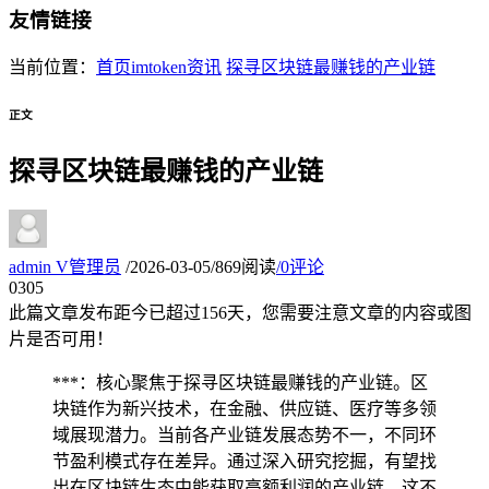
友情链接
当前位置：
首页
imtoken资讯
探寻区块链最赚钱的产业链
正文
探寻区块链最赚钱的产业链
admin
V
管理员
/
2026-03-05
/
869阅读
/
0评论
03
05
此篇文章发布距今已超过
156
天，您需要注意文章的内容或图
片是否可用！
***：核心聚焦于探寻区块链最赚钱的产业链。区
块链作为新兴技术，在金融、供应链、医疗等多领
域展现潜力。当前各产业链发展态势不一，不同环
节盈利模式存在差异。通过深入研究挖掘，有望找
出在区块链生态中能获取高额利润的产业链。这不