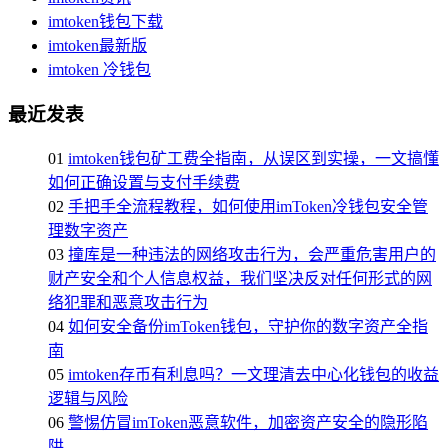
imtoken钱包下载
imtoken最新版
imtoken 冷钱包
最近发表
01
imtoken钱包矿工费全指南，从误区到实操，一文搞懂
如何正确设置与支付手续费
02
手把手全流程教程，如何使用imToken冷钱包安全管
理数字资产
03
撞库是一种违法的网络攻击行为，会严重危害用户的
财产安全和个人信息权益，我们坚决反对任何形式的网
络犯罪和恶意攻击行为
04
如何安全备份imToken钱包，守护你的数字资产全指
南
05
imtoken存币有利息吗？一文理清去中心化钱包的收益
逻辑与风险
06
警惕仿冒imToken恶意软件，加密资产安全的隐形陷
阱