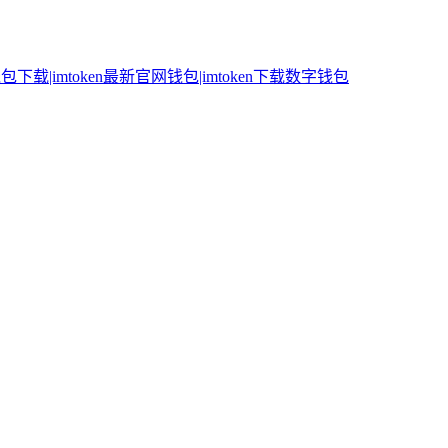
n钱包下载|imtoken最新官网钱包|imtoken下载数字钱包