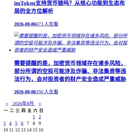
imToken支持货币链吗？从核心功能到生态布
局的全方位解析
2026-08-06
673 人在看
需要提醒的是，加密货币领域存在诸多风险，
部分所谓的空投可能涉及诈骗、非法集资等违
法行为，会对投资者的财产安全造成严重威胁
2026-08-06
350 人在看
«
2026年8月
»
一
二
三
四
五
六
日
1
2
3
4
5
6
7
8
9
10
11
12
13
14
15
16