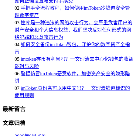
如何正确设置与支付手续费
02
手把手全流程教程，如何使用imToken冷钱包安全管
理数字资产
03
撞库是一种违法的网络攻击行为，会严重危害用户的
财产安全和个人信息权益，我们坚决反对任何形式的网
络犯罪和恶意攻击行为
04
如何安全备份imToken钱包，守护你的数字资产全指
南
05
imtoken存币有利息吗？一文理清去中心化钱包的收益
逻辑与风险
06
警惕仿冒imToken恶意软件，加密资产安全的隐形陷
阱
07
imToken身份名可以用中文吗？一文理清钱包标识的
使用规则
最新留言
文章归档