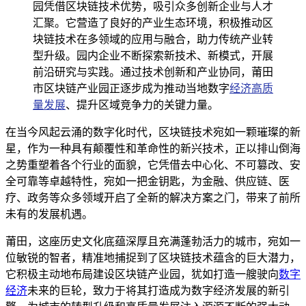
园凭借区块链技术优势，吸引众多创新企业与人才
汇聚。它营造了良好的产业生态环境，积极推动区
块链技术在多领域的应用与融合，助力传统产业转
型升级。园内企业不断探索新技术、新模式，开展
前沿研究与实践。通过技术创新和产业协同，莆田
市区块链产业园正逐步成为推动当地数字
经济高质
量发展
、提升区域竞争力的关键力量。
在当今风起云涌的数字化时代，区块链技术宛如一颗璀璨的新
星，作为一种具有颠覆性和革命性的新兴技术，正以排山倒海
之势重塑着各个行业的面貌，它凭借去中心化、不可篡改、安
全可靠等卓越特性，宛如一把金钥匙，为金融、供应链、医
疗、政务等众多领域开启了全新的解决方案之门，带来了前所
未有的发展机遇。
莆田，这座历史文化底蕴深厚且充满蓬勃活力的城市，宛如一
位敏锐的智者，精准地捕捉到了区块链技术蕴含的巨大潜力，
它积极主动地布局建设区块链产业园，犹如打造一艘驶向
数字
经济
未来的巨轮，致力于将其打造成为数字经济发展的新引