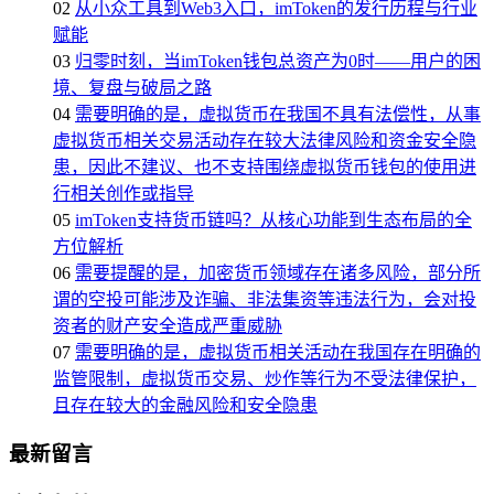
02
从小众工具到Web3入口，imToken的发行历程与行业
赋能
03
归零时刻，当imToken钱包总资产为0时——用户的困
境、复盘与破局之路
04
需要明确的是，虚拟货币在我国不具有法偿性，从事
虚拟货币相关交易活动存在较大法律风险和资金安全隐
患，因此不建议、也不支持围绕虚拟货币钱包的使用进
行相关创作或指导
05
imToken支持货币链吗？从核心功能到生态布局的全
方位解析
06
需要提醒的是，加密货币领域存在诸多风险，部分所
谓的空投可能涉及诈骗、非法集资等违法行为，会对投
资者的财产安全造成严重威胁
07
需要明确的是，虚拟货币相关活动在我国存在明确的
监管限制，虚拟货币交易、炒作等行为不受法律保护，
且存在较大的金融风险和安全隐患
最新留言