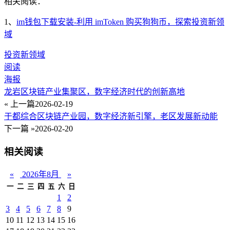
相关阅读：
1、
im钱包下载安装-利用 imToken 购买狗狗币，探索投资新领
域
投资新领域
阅读
海报
龙岩区块链产业集聚区，数字经济时代的创新高地
« 上一篇
2026-02-19
于都综合区块链产业园，数字经济新引擎，老区发展新动能
下一篇 »
2026-02-20
相关阅读
«
2026年8月
»
一
二
三
四
五
六
日
1
2
3
4
5
6
7
8
9
10
11
12
13
14
15
16