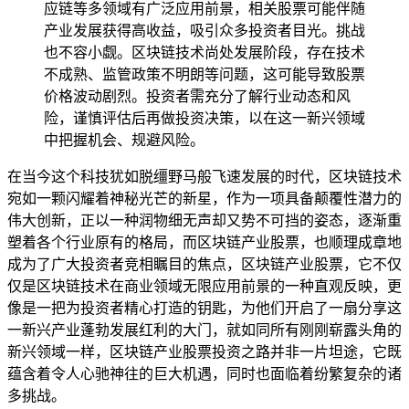
应链等多领域有广泛应用前景，相关股票可能伴随
产业发展获得高收益，吸引众多投资者目光。挑战
也不容小觑。区块链技术尚处发展阶段，存在技术
不成熟、监管政策不明朗等问题，这可能导致股票
价格波动剧烈。投资者需充分了解行业动态和风
险，谨慎评估后再做投资决策，以在这一新兴领域
中把握机会、规避风险。
在当今这个科技犹如脱缰野马般飞速发展的时代，区块链技术
宛如一颗闪耀着神秘光芒的新星，作为一项具备颠覆性潜力的
伟大创新，正以一种润物细无声却又势不可挡的姿态，逐渐重
塑着各个行业原有的格局，而区块链产业股票，也顺理成章地
成为了广大投资者竞相瞩目的焦点，区块链产业股票，它不仅
仅是区块链技术在商业领域无限应用前景的一种直观反映，更
像是一把为投资者精心打造的钥匙，为他们开启了一扇分享这
一新兴产业蓬勃发展红利的大门，就如同所有刚刚崭露头角的
新兴领域一样，区块链产业股票投资之路并非一片坦途，它既
蕴含着令人心驰神往的巨大机遇，同时也面临着纷繁复杂的诸
多挑战。