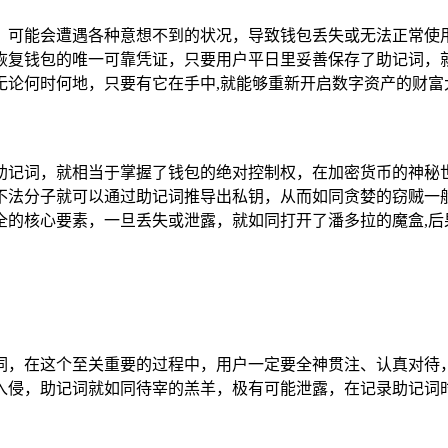
大海中，可能会遭遇各种意想不到的状况，导致钱包丢失或无法正
恢复钱包的唯一可靠凭证，只要用户平日里妥善保存了助记词，
无论何时何地，只要有它在手中,就能够重新开启数字资产的财富
助记词，就相当于掌握了钱包的绝对控制权，在加密货币的神秘
不法分子就可以通过助记词推导出私钥，从而如同贪婪的窃贼一
全的核心要素，一旦丢失或泄露，就如同打开了潘多拉的魔盒,后
录助记词，在这个至关重要的过程中，用户一定要全神贯注、认真
入侵，助记词就如同待宰的羔羊，极有可能泄露，在记录助记词时