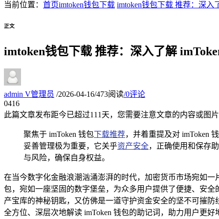
当前位置：
首页
imtoken钱包下载
imtoken钱包下载 推荐：深
正文
imtoken钱包下载 推荐：深入了解 imT
admin
V
管理员
/
2026-04-16
/
473阅读
/
0评论
04
16
此篇文章发布距今已超过
111
天，您需要注意文章的内容或图片
聚焦于 imToken 钱包
下载推荐
，并着重提及对 imToke
妥善管理极为重要，它关乎
资产安全
，正确使用和保存助
与风险，确保自身权益。
在当今数字化金融浪潮汹涌澎湃的时代，加密货币市场宛如一
包，宛如一座坚固的数字堡垒，为众多用户提供了便捷、安全
产宝库的神秘钥匙，又仿佛是一道守护资金安全的坚不可摧防
全方位、深层次地解读 imToken 钱包的助记词，助力用