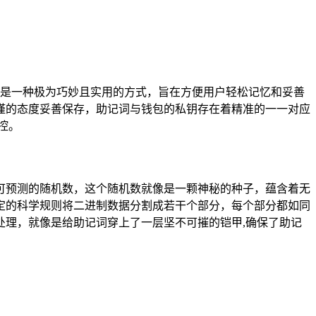
个单词，它是一种极为巧妙且实用的方式，旨在方便用户轻松记忆和妥善
和严谨的态度妥善保存，助记词与钱包的私钥存在着精准的一一对应
控。
对不可预测的随机数，这个随机数就像是一颗神秘的种子，蕴含着无
定的科学规则将二进制数据分割成若干个部分，每个部分都如同
理，就像是给助记词穿上了一层坚不可摧的铠甲,确保了助记