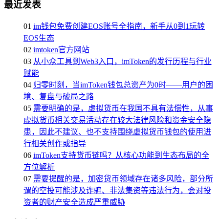
最近发表
01
im钱包免费创建EOS账号全指南，新手从0到1玩转
EOS生态
02
imtoken官方网站
03
从小众工具到Web3入口，imToken的发行历程与行业
赋能
04
归零时刻，当imToken钱包总资产为0时——用户的困
境、复盘与破局之路
05
需要明确的是，虚拟货币在我国不具有法偿性，从事
虚拟货币相关交易活动存在较大法律风险和资金安全隐
患，因此不建议、也不支持围绕虚拟货币钱包的使用进
行相关创作或指导
06
imToken支持货币链吗？从核心功能到生态布局的全
方位解析
07
需要提醒的是，加密货币领域存在诸多风险，部分所
谓的空投可能涉及诈骗、非法集资等违法行为，会对投
资者的财产安全造成严重威胁