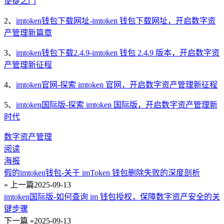
便捷之门
2、
imtoken钱包下载网址-imtoken 钱包下载网址，开启数字资
产管理新篇章
3、
imtoken钱包下载2.4.9-imtoken 钱包 2.4.9 版本，开启数字资
产管理新征程
4、
imtoken官网-探索 imtoken 官网，开启数字资产管理新征程
5、
imtoken国际版-探索 imtoken 国际版，开启数字资产管理新
时代
数字资产管理
阅读
海报
假的imtoken钱包-关于 imToken 钱包删除失败的深度剖析
« 上一篇
2025-09-13
imtoken国际版-如何查询 im 钱包授权，保障数字资产安全的关
键步骤
下一篇 »
2025-09-13