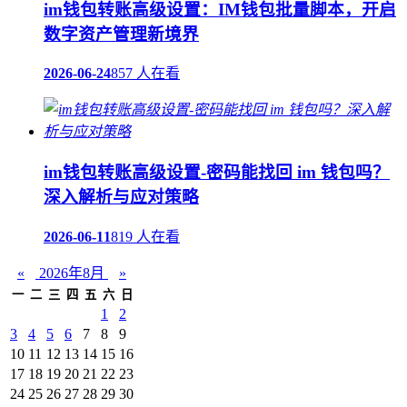
im钱包转账高级设置：IM钱包批量脚本，开启
数字资产管理新境界
2026-06-24
857 人在看
im钱包转账高级设置-密码能找回 im 钱包吗？
深入解析与应对策略
2026-06-11
819 人在看
«
2026年8月
»
一
二
三
四
五
六
日
1
2
3
4
5
6
7
8
9
10
11
12
13
14
15
16
17
18
19
20
21
22
23
24
25
26
27
28
29
30