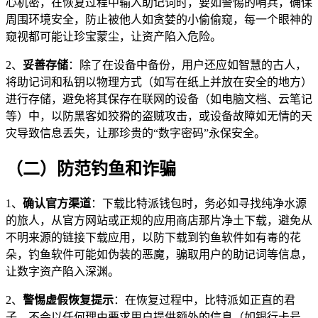
心机密，在恢复过程中输入助记词时，要如警惕的哨兵，确保
周围环境安全，防止被他人如贪婪的小偷偷窥，每一个眼神的
窥视都可能让珍宝蒙尘，让资产陷入危险。
2、
妥善存储
：除了在设备中备份，用户还应如智慧的古人，
将助记词和私钥以物理方式（如写在纸上并放在安全的地方）
进行存储，避免将其保存在联网的设备（如电脑文档、云笔记
等）中，以防黑客如狡猾的盗贼攻击，或设备故障如无情的天
灾导致信息丢失，让那珍贵的“数字密码”永保安全。
（二）防范钓鱼和诈骗
1、
确认官方渠道
：下载比特派钱包时，务必如寻找纯净水源
的旅人，从官方网站或正规的应用商店那片净土下载，避免从
不明来源的链接下载应用，以防下载到钓鱼软件如有毒的花
朵，钓鱼软件可能如伪装的恶魔，骗取用户的助记词等信息，
让数字资产陷入深渊。
2、
警惕虚假恢复提示
：在恢复过程中，比特派如正直的君
子，不会以任何理由要求用户提供额外的信息（如银行卡号、