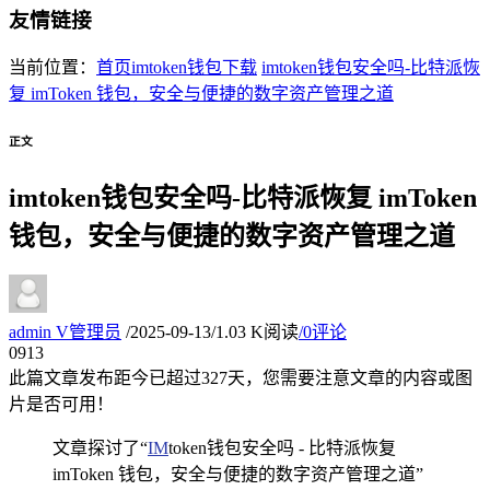
友情链接
当前位置：
首页
imtoken钱包下载
imtoken钱包安全吗-比特派恢
复 imToken 钱包，安全与便捷的数字资产管理之道
正文
imtoken钱包安全吗-比特派恢复 imToken
钱包，安全与便捷的数字资产管理之道
admin
V
管理员
/
2025-09-13
/
1.03 K阅读
/
0评论
09
13
此篇文章发布距今已超过
327
天，您需要注意文章的内容或图
片是否可用！
文章探讨了“
IM
token钱包安全吗 - 比特派恢复
imToken 钱包，安全与便捷的数字资产管理之道”