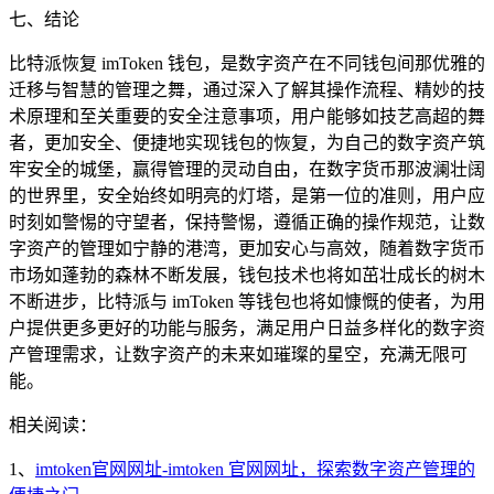
七、结论
比特派恢复 imToken 钱包，是数字资产在不同钱包间那优雅的
迁移与智慧的管理之舞，通过深入了解其操作流程、精妙的技
术原理和至关重要的安全注意事项，用户能够如技艺高超的舞
者，更加安全、便捷地实现钱包的恢复，为自己的数字资产筑
牢安全的城堡，赢得管理的灵动自由，在数字货币那波澜壮阔
的世界里，安全始终如明亮的灯塔，是第一位的准则，用户应
时刻如警惕的守望者，保持警惕，遵循正确的操作规范，让数
字资产的管理如宁静的港湾，更加安心与高效，随着数字货币
市场如蓬勃的森林不断发展，钱包技术也将如茁壮成长的树木
不断进步，比特派与 imToken 等钱包也将如慷慨的使者，为用
户提供更多更好的功能与服务，满足用户日益多样化的数字资
产管理需求，让数字资产的未来如璀璨的星空，充满无限可
能。
相关阅读：
1、
imtoken官网网址-imtoken 官网网址，探索数字资产管理的