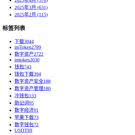
2025年4月 (570)
2025年3月 (631)
2025年2月 (115)
标签列表
下载
3044
imToken
2789
数字资产
2722
imtoken
2030
钱包
743
钱包下载
394
数字资产安全
188
数字资产管理
180
冷钱包
133
助记词
95
数字经济
91
苹果下载
73
数字钱包
72
USDT
69