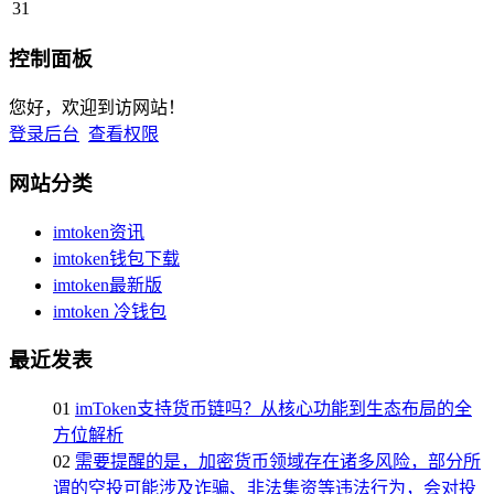
31
控制面板
您好，欢迎到访网站！
登录后台
查看权限
网站分类
imtoken资讯
imtoken钱包下载
imtoken最新版
imtoken 冷钱包
最近发表
01
imToken支持货币链吗？从核心功能到生态布局的全
方位解析
02
需要提醒的是，加密货币领域存在诸多风险，部分所
谓的空投可能涉及诈骗、非法集资等违法行为，会对投