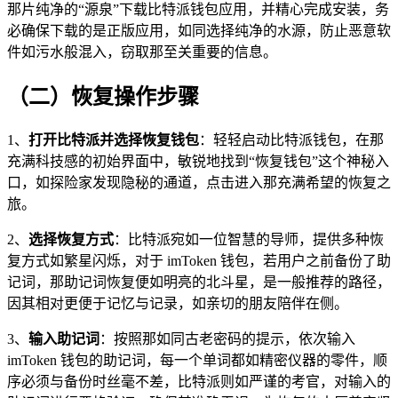
那片纯净的“源泉”下载比特派钱包应用，并精心完成安装，务
必确保下载的是正版应用，如同选择纯净的水源，防止恶意软
件如污水般混入，窃取那至关重要的信息。
（二）恢复操作步骤
1、
打开比特派并选择恢复钱包
：轻轻启动比特派钱包，在那
充满科技感的初始界面中，敏锐地找到“恢复钱包”这个神秘入
口，如探险家发现隐秘的通道，点击进入那充满希望的恢复之
旅。
2、
选择恢复方式
：比特派宛如一位智慧的导师，提供多种恢
复方式如繁星闪烁，对于 imToken 钱包，若用户之前备份了助
记词，那助记词恢复便如明亮的北斗星，是一般推荐的路径，
因其相对更便于记忆与记录，如亲切的朋友陪伴在侧。
3、
输入助记词
：按照那如同古老密码的提示，依次输入
imToken 钱包的助记词，每一个单词都如精密仪器的零件，顺
序必须与备份时丝毫不差，比特派则如严谨的考官，对输入的