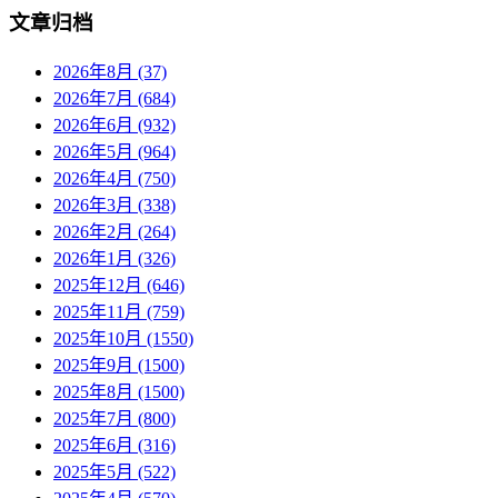
文章归档
2026年8月 (37)
2026年7月 (684)
2026年6月 (932)
2026年5月 (964)
2026年4月 (750)
2026年3月 (338)
2026年2月 (264)
2026年1月 (326)
2025年12月 (646)
2025年11月 (759)
2025年10月 (1550)
2025年9月 (1500)
2025年8月 (1500)
2025年7月 (800)
2025年6月 (316)
2025年5月 (522)