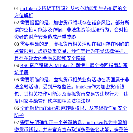
01
imToken支持货币链吗？从核心功能到生态布局的全
方位解析
02
需要提醒的是，加密货币领域存在诸多风险，部分所
谓的空投可能涉及诈骗、非法集资等违法行为，会对投
资者的财产安全造成严重威胁
03
需要明确的是，虚拟货币相关活动在我国存在明确的
监管限制，虚拟货币交易、炒作等行为不受法律保护，
且存在较大的金融风险和安全隐患
04
BSC资产错转入IMToken？别慌！最全挽回指南与避
坑手册
05
需要明确的是，虚拟货币相关业务活动在我国属于非
法金融活动，受到严格监管。imtoken作为加密货币钱
包，其相关操作可能涉及虚拟货币交易等违规行为，违
反国家金融管理秩序和相关法律法规
06
全面解析imToken钱包转账权限，从基础操作到安全
防护
07
需要先明确纠正一个关键信息，imToken作为主流加
密货币钱包，并未官方宣布取消多重签名功能，多重签