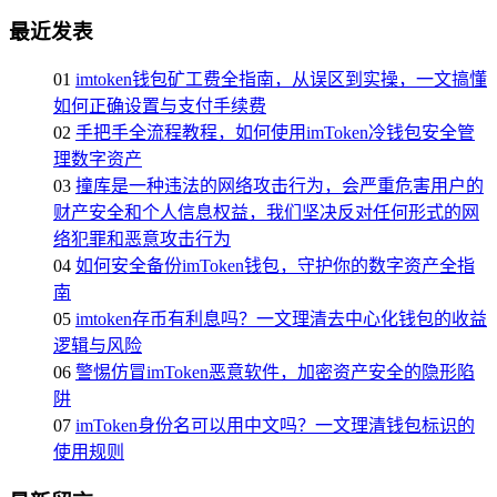
最近发表
01
imtoken钱包矿工费全指南，从误区到实操，一文搞懂
如何正确设置与支付手续费
02
手把手全流程教程，如何使用imToken冷钱包安全管
理数字资产
03
撞库是一种违法的网络攻击行为，会严重危害用户的
财产安全和个人信息权益，我们坚决反对任何形式的网
络犯罪和恶意攻击行为
04
如何安全备份imToken钱包，守护你的数字资产全指
南
05
imtoken存币有利息吗？一文理清去中心化钱包的收益
逻辑与风险
06
警惕仿冒imToken恶意软件，加密资产安全的隐形陷
阱
07
imToken身份名可以用中文吗？一文理清钱包标识的
使用规则