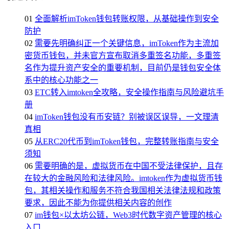
01
全面解析imToken钱包转账权限，从基础操作到安全
防护
02
需要先明确纠正一个关键信息，imToken作为主流加
密货币钱包，并未官方宣布取消多重签名功能，多重签
名作为提升资产安全的重要机制，目前仍是钱包安全体
系中的核心功能之一
03
ETC转入imtoken全攻略，安全操作指南与风险避坑手
册
04
imToken钱包没有币安链？别被误区误导，一文理清
真相
05
从ERC20代币到imToken钱包，完整转账指南与安全
须知
06
需要明确的是，虚拟货币在中国不受法律保护，且存
在较大的金融风险和法律风险。imtoken作为虚拟货币钱
包，其相关操作和服务不符合我国相关法律法规和政策
要求，因此不能为你提供相关内容的创作
07
im钱包×以太坊公链，Web3时代数字资产管理的核心
入口