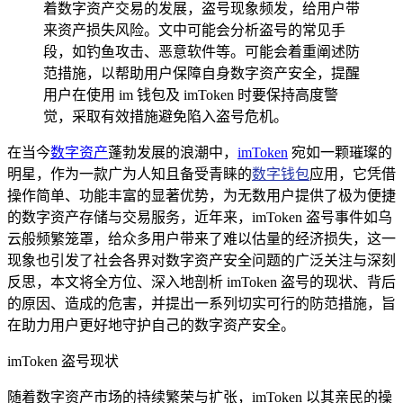
着数字资产交易的发展，盗号现象频发，给用户带
来资产损失风险。文中可能会分析盗号的常见手
段，如钓鱼攻击、恶意软件等。可能会着重阐述防
范措施，以帮助用户保障自身数字资产安全，提醒
用户在使用 im 钱包及 imToken 时要保持高度警
觉，采取有效措施避免陷入盗号危机。
在当今
数字资产
蓬勃发展的浪潮中，
imToken
宛如一颗璀璨的
明星，作为一款广为人知且备受青睐的
数字钱包
应用，它凭借
操作简单、功能丰富的显著优势，为无数用户提供了极为便捷
的数字资产存储与交易服务，近年来，imToken 盗号事件如乌
云般频繁笼罩，给众多用户带来了难以估量的经济损失，这一
现象也引发了社会各界对数字资产安全问题的广泛关注与深刻
反思，本文将全方位、深入地剖析 imToken 盗号的现状、背后
的原因、造成的危害，并提出一系列切实可行的防范措施，旨
在助力用户更好地守护自己的数字资产安全。
imToken 盗号现状
随着数字资产市场的持续繁荣与扩张，imToken 以其亲民的操