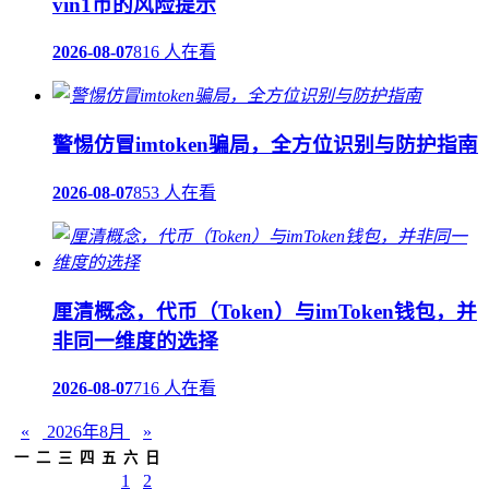
vin1币的风险提示
2026-08-07
816 人在看
警惕仿冒imtoken骗局，全方位识别与防护指南
2026-08-07
853 人在看
厘清概念，代币（Token）与imToken钱包，并
非同一维度的选择
2026-08-07
716 人在看
«
2026年8月
»
一
二
三
四
五
六
日
1
2