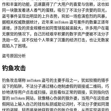
作和丰富的功能，迅速赢得了广大用户的喜爱与信赖，这也如
同一块散发着诱人香气的蛋糕，吸引了不法分子贪婪的目光，
盗号事件呈现出明显的上升态势，宛如一场愈演愈烈的风暴，
据相关权威数据统计，近年来 imToken 盗号案件的数量正逐年
递增，涉及的资金规模也如同雪球般越滚越大，许多用户在毫
无察觉的情况下，自己历经艰辛积累的数字资产便被不法分子
洗劫一空，这不仅给个人带来了沉重的经济打击，也让无数家
庭陷入了困境。
盗号原因分析
钓鱼攻击
钓鱼攻击堪称 imToken 盗号的主要手段之一，犹如狡猾的猎手
设下的陷阱，不法分子通过精心炮制虚假的链接或二维码，巧
妙地诱导用户点击或扫描，这些看似正常的链接，实则指向仿
冒的 imToken 网站，就像精心伪装的狼外婆，当用户在这些虚
假网站上输入自己的钱包私钥或助记词时，不法分子便如同潜
伏的盗贼，轻而易举地获取用户的账户信息，从而实现盗号的