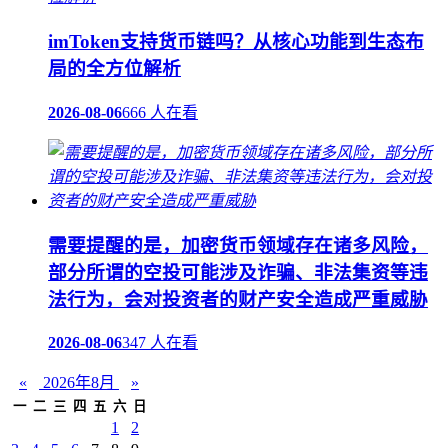
imToken支持货币链吗？从核心功能到生态布
局的全方位解析
2026-08-06
666 人在看
需要提醒的是，加密货币领域存在诸多风险，
部分所谓的空投可能涉及诈骗、非法集资等违
法行为，会对投资者的财产安全造成严重威胁
2026-08-06
347 人在看
«
2026年8月
»
一
二
三
四
五
六
日
1
2