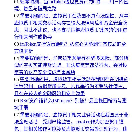
01
归零时刻，当imToken钱包总资产为0时——用户的困
境、复盘与破局之路
02
需要明确的是，虚拟货币在我国不具有法偿性，从事
虚拟货币相关交易活动存在较大法律风险和资金安全隐
患，因此不建议、也不支持围绕虚拟货币钱包的使用进
行相关创作或指导
03
imToken支持货币链吗？从核心功能到生态布局的全
方位解析
04
需要提醒的是，加密货币领域存在诸多风险，部分所
谓的空投可能涉及诈骗、非法集资等违法行为，会对投
资者的财产安全造成严重威胁
05
需要明确的是，虚拟货币相关活动在我国存在明确的
监管限制，虚拟货币交易、炒作等行为不受法律保护，
且存在较大的金融风险和安全隐患
06
BSC资产错转入IMToken？别慌！最全挽回指南与避
坑手册
07
需要明确的是，虚拟货币相关业务活动在我国属于非
法金融活动，受到严格监管。imtoken作为加密货币钱
包，其相关操作可能涉及虚拟货币交易等违规行为，违