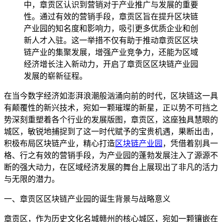
中，章贡区认识到营销对于产业推广与发展的重要
性。通过有效的营销手段，章贡区旨在提升区块链
产业园的知名度和影响力，吸引更多优质企业和创
新人才入驻。这一举措不仅有助于推动章贡区区块
链产业的集聚发展，增强产业竞争力，还能为区域
经济增长注入新动力，开启了章贡区区块链产业园
发展的崭新征程。
在当今数字经济如澎湃浪潮般汹涌向前的时代，区块链这一具
有颠覆性的新兴技术，宛如一颗璀璨的新星，正以势不可挡之
势深刻重塑着各个行业的发展版图，章贡区，这座独具慧眼的
城区，敏锐地捕捉到了这一时代赋予的宝贵机遇，果断出击，
积极布局区块链产业，精心打造
区块链产业园
，凭借着别具一
格、行之有效的营销手段，为产业园的蓬勃发展注入了源源不
断的强大动力，在区域经济发展的舞台上展现出了非凡的活力
与无限的潜力。
一、章贡区区块链产业园的诞生背景与战略意义
章贡区，作为历史文化名城赣州的核心城区，宛如一颗镶嵌在