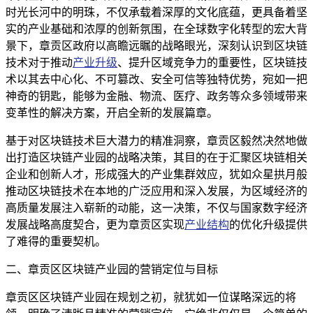
时光长河中的明珠，不仅承载着深厚的文化底蕴，更具备着坚
实的产业基础和浓厚的创新氛围，在全球数字化转型的宏大背
景下，章贡区政府以高瞻远瞩的战略眼光，深刻认识到区块链
技术对于推动
产业升级
、提升区域竞争力的重要性，区块链技
术以其去中心化、不可篡改、安全可信等独特优势，宛如一把
神奇的钥匙，能够为金融、物流、医疗、政务等众多领域带来
变革性的解决方案，开启全新的发展篇章。
基于对区块链技术巨大潜力的精准洞察，章贡区毅然决然地做
出打造区块链产业园的战略决策，其目的在于汇聚区块链相关
企业和创新人才，形成强大的产业集群效应，犹如众星拱月般
推动区块链技术在本地的广泛应用和深入发展，为区域经济的
高质量发展注入崭新的动能，这一决策，不仅与国家数字经济
发展战略高度契合，更为章贡区实现
产业结构
的优化升级提供
了难得的重要契机。
二、章贡区区块链产业园的营销定位与目标
章贡区区块链产业园在规划之初，就犹如一位谋略深远的将