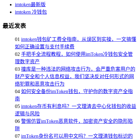
imtoken最新版
imtoken 冷钱包
最近发表
01
imtoken钱包矿工费全指南，从误区到实操，一文搞懂
如何正确设置与支付手续费
02
手把手全流程教程，如何使用imToken冷钱包安全管
理数字资产
03
撞库是一种违法的网络攻击行为，会严重危害用户的
财产安全和个人信息权益，我们坚决反对任何形式的网
络犯罪和恶意攻击行为
04
如何安全备份imToken钱包，守护你的数字资产全指
南
05
imtoken存币有利息吗？一文理清去中心化钱包的收益
逻辑与风险
06
警惕仿冒imToken恶意软件，加密资产安全的隐形陷
阱
07
imToken身份名可以用中文吗？一文理清钱包标识的