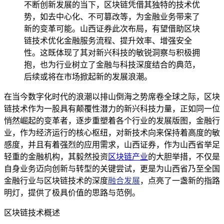
不断创新发展的当下，区块链凭借其独特的技术优
势，如去中心化、不可篡改等，为金融业务带来了
新的变革可能。山西证券此次布局，有望借助区块
链技术优化金融服务流程、提升效率、增强安全
性。这既体现了其对新兴科技的敏锐洞察与积极拥
抱，也为行业树立了金融与科技深度结合的典范，
后续或将在市场掀起新的发展浪潮。
在当今数字化时代的浪潮以排山倒海之势席卷全球之际，区块
链技术作为一股具有颠覆性潜力的新兴科技力量，正如同一位
悄然崛起的变革者，逐步重塑着各个行业的发展版图，金融行
业，作为经济运行的核心枢纽，对新技术向来保持着高度的敏
感度，并且有着强烈的应用需求，山西证券，作为山西省举足
轻重的金融机构，其毅然投资
区块链产业
的大胆举措，不仅是
自身业务迈向创新与转型的关键尝试，更是为山西省乃至全国
金融行业与区块链技术的深度
融合发展
，点亮了一盏新的指路
明灯，提供了极具价值的思路与范例。
区块链技术概述