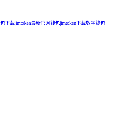
n钱包下载|imtoken最新官网钱包|imtoken下载数字钱包