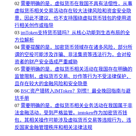
02
需要明确的是，虚拟货币在我国不具有法偿性，从事
虚拟货币相关交易活动存在较大法律风险和资金安全隐
患，因此不建议、也不支持围绕虚拟货币钱包的使用进
行相关创作或指导
03
imToken支持货币链吗？从核心功能到生态布局的全
方位解析
04
需要提醒的是，加密货币领域存在诸多风险，部分所
谓的空投可能涉及诈骗、非法集资等违法行为，会对投
资者的财产安全造成严重威胁
05
需要明确的是，虚拟货币相关活动在我国存在明确的
监管限制，虚拟货币交易、炒作等行为不受法律保护，
且存在较大的金融风险和安全隐患
06
BSC资产错转入IMToken？别慌！最全挽回指南与避
坑手册
07
需要明确的是，虚拟货币相关业务活动在我国属于非
法金融活动，受到严格监管。imtoken作为加密货币钱
包，其相关操作可能涉及虚拟货币交易等违规行为，违
反国家金融管理秩序和相关法律法规