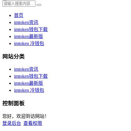
首页
imtoken资讯
imtoken钱包下载
imtoken最新版
imtoken 冷钱包
网站分类
imtoken资讯
imtoken钱包下载
imtoken最新版
imtoken 冷钱包
控制面板
您好，欢迎到访网站！
登录后台
查看权限