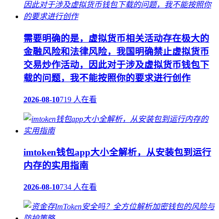
需要明确的是，虚拟货币相关活动存在极大的
金融风险和法律风险，我国明确禁止虚拟货币
交易炒作活动，因此对于涉及虚拟货币钱包下
载的问题，我不能按照你的要求进行创作
2026-08-10
719 人在看
imtoken钱包app大小全解析，从安装包到运行
内存的实用指南
2026-08-10
734 人在看