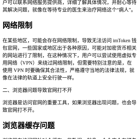
户可以联系网络服务提供商，详细了解具体情况，并耐心等待
其解决问题，就像在等待专业的医生来治疗网络这个“病人”。
网络限制
在某些地区，可能会存在网络限制，导致无法访问 imToken 钱
包官网，一些国家或地区出于各种原因，可能对加密货币相关
的网站进行了限制，在这种情况下，用户可以尝试使用虚拟专
用网络（VPN）来绕过网络限制，但需要特别注意的是，在
使用 VPN 时要确保其合法性，严格遵守当地的法律法规，就
像在法律的轨道上安全行驶一样。
二、浏览器问题导致官网打不开
浏览器是访问官网的重要工具，如果浏览器出现问题，也会导
致官网打不开。
浏览器缓存问题