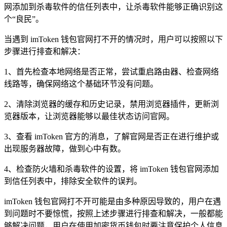
网添加到杀毒软件的信任列表中，让杀毒软件能够正确识别这
个“良民”。
当遇到 imToken 钱包官网打不开的情况时，用户可以按照以下
步骤进行排查和解决：
1、首先检查本地网络是否正常，尝试重启路由器、检查网络
线路等，确保网络这个基础环节没有问题。
2、清除浏览器的缓存和历史记录，禁用浏览器插件，更新浏
览器版本，让浏览器能够以最佳状态访问官网。
3、查看 imToken 官方的消息，了解官网是否正在进行维护或
出现服务器故障，做到心中有数。
4、检查防火墙和杀毒软件的设置，将 imToken 钱包官网添加
到信任列表中，排除安全软件的误判。
imToken 钱包官网打不开可能是由多种原因导致的，用户在遇
到问题时不要惊慌，按照上述步骤进行排查和解决，一般都能
够解决问题，用户在使用加密货币钱包时要注意保护个人信息