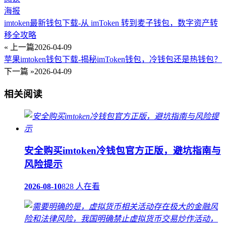
海报
imtoken最新钱包下载-从 imToken 转到麦子钱包，数字资产转
移全攻略
« 上一篇
2026-04-09
苹果imtoken钱包下载-揭秘imToken钱包，冷钱包还是热钱包？
下一篇 »
2026-04-09
相关阅读
安全购买imtoken冷钱包官方正版，避坑指南与
风险提示
2026-08-10
828 人在看