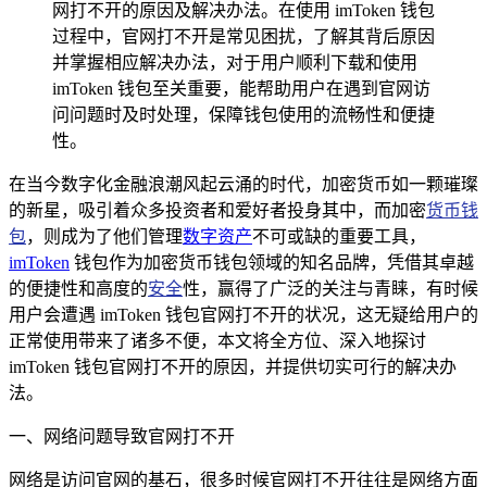
网打不开的原因及解决办法。在使用 imToken 钱包
过程中，官网打不开是常见困扰，了解其背后原因
并掌握相应解决办法，对于用户顺利下载和使用
imToken 钱包至关重要，能帮助用户在遇到官网访
问问题时及时处理，保障钱包使用的流畅性和便捷
性。
在当今数字化金融浪潮风起云涌的时代，加密货币如一颗璀璨
的新星，吸引着众多投资者和爱好者投身其中，而加密
货币钱
包
，则成为了他们管理
数字资产
不可或缺的重要工具，
imToken
钱包作为加密货币钱包领域的知名品牌，凭借其卓越
的便捷性和高度的
安全
性，赢得了广泛的关注与青睐，有时候
用户会遭遇 imToken 钱包官网打不开的状况，这无疑给用户的
正常使用带来了诸多不便，本文将全方位、深入地探讨
imToken 钱包官网打不开的原因，并提供切实可行的解决办
法。
一、网络问题导致官网打不开
网络是访问官网的基石，很多时候官网打不开往往是网络方面