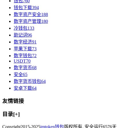
钱包
760
钱包下载
394
数字资产安全
188
数字资产管理
180
冷钱包
133
助记词
96
数字经济
91
苹果下载
73
数字钱包
72
USDT
70
数字货币
68
安全
65
数字货币钱包
64
安卓下载
64
友情链接
目录[+]
Copyright
2015-2025
imtoken钱包
版权所有. 安全运行
6576
天