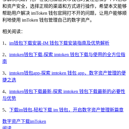
和资产安全，选择正规的渠道和方式进行操作，希望本文能够
帮助用户解决 imToken 钱包官网打不开的问题，让用户能够顺
利地使用 imToken 钱包管理自己的数字资产。
相关阅读：
1、
im钱包下载安装-IM 钱包下载安装指南及优势解析
2、
imtoken钱包下载-探索 imtoken 钱包下载与使用的全方位指
南
3、
imtoken钱包app-探索 imtoken 钱包 app，数字资产管理的便
捷之选
4、
imtoken钱包下载最新-探索 imtoken 钱包下载最新的必要性
与优势
5、
下载im钱包-轻松下载 im 钱包，开启数字资产管理新篇章
数字资产
下载
imToken
阅读