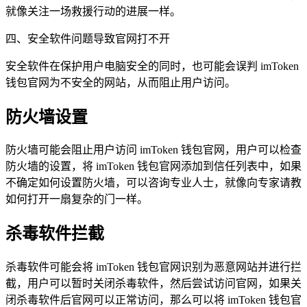
就像关注一场救援行动的进展一样。
四、安全软件问题导致官网打不开
安全软件在保护用户电脑安全的同时，也可能会误判 imToken
钱包官网为不安全的网站，从而阻止用户访问。
防火墙设置
防火墙可能会阻止用户访问 imToken 钱包官网，用户可以检查
防火墙的设置，将 imToken 钱包官网添加到信任列表中，如果
不确定如何设置防火墙，可以咨询专业人士，就像向专家请教
如何打开一扇复杂的门一样。
杀毒软件拦截
杀毒软件可能会将 imToken 钱包官网识别为恶意网站并进行拦
截，用户可以暂时关闭杀毒软件，然后尝试访问官网，如果关
闭杀毒软件后官网可以正常访问，那么可以将 imToken 钱包官