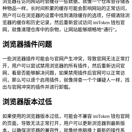
浏览器在访问网站时会缓存一些数据，就像一个仓库会存储各
种物品一样，长时间积累的缓存可能会影响网站的正常访问，
用户可以在浏览器的设置中找到清除缓存的选项，仔细清除浏
览器的缓存和历史记录，然后重新尝试访问 imToken 钱包官
网，就像清理仓库中的杂物，让网站能够顺畅地“通行”。
浏览器插件问题
一些浏览器插件可能会与官网产生冲突，导致官网无法正常打
开，用户可以尝试禁用浏览器的所有插件，然后重新访问官
网，看是否能够解决问题，如果禁用插件后官网可以正常访
问，那么可以逐个启用插件，就像排查一个个嫌疑人一样，找
出与官网冲突的插件并进行卸载。
浏览器版本过低
如果使用的浏览器版本过低，可能会不兼容 imToken 钱包官网
的页面，导致无法正常打开，用户可以更新浏览器到最新版
本，以确保浏览器的兼容性，就像给电脑换上最新的操作系