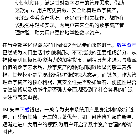
便捷地使用，满足其对数字资产的管理需求，借助
这款app，用户可更高效、安全地管理数字资产，
无论是查看资产状况，还是进行相关操作，都能在
该钱包中轻松实现，为用户带来全新的数字资产管
理体验，助力用户更好地掌控数字资产。
在当今数字化浪潮以排山倒海之势席卷而来的时代，
数字资产
已然成为人们生活中如影随形、不可或缺的重要组成部分，从
神秘莫测且极具投资潜力的加密货币，到独具艺术魅力与收藏
价值的数字艺术品，数字资产的种类如同璀璨星河般丰富多
样，其规模更是呈现出迅猛扩张的惊人态势，而钱包，作为管
理数字资产的核心利器，其安全性是否坚如磐石、便捷性是否
高效流畅以及功能性是否强大全面,都受到了社会各界的广泛
关注与高度重视。
IM 安卓
下载
钱包，一款专为安卓系统用户量身定制的数字钱
包，正凭借其独一无二的显著优势，如一颗冉冉升起的新星，
逐渐走进广大用户的视野,为用户开启了数字资产管理的崭新
时代。