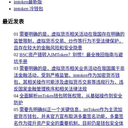
imtoken最新版
imtoken 冷钱包
最近发表
01
需要明确的是，虚拟货币相关活动在我国存在明确的
监管限制，虚拟货币交易、炒作等行为不受法律保护，
且存在较大的金融风险和安全隐患
02
BSC资产错转入IMToken？别慌！最全挽回指南与避
坑手册
03
需要明确的是，虚拟货币相关业务活动在我国属于非
法金融活动，受到严格监管。imtoken作为加密货币钱
包，其相关操作可能涉及虚拟货币交易等违规行为，违
反国家金融管理秩序和相关法律法规
04
全面解析imToken钱包转账权限，从基础操作到安全
防护
05
需要先明确纠正一个关键信息，imToken作为主流加
密货币钱包，并未官方宣布取消多重签名功能，多重签
名作为提升资产安全的重要机制，目前仍是钱包安全体