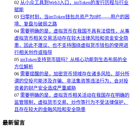
02
从小众工具到Web3入口，imToken的发行历程与行业
赋能
03
归零时刻，当imToken钱包总资产为0时——用户的困
境、复盘与破局之路
04
需要明确的是，虚拟货币在我国不具有法偿性，从事
虚拟货币相关交易活动存在较大法律风险和资金安全隐
患，因此不建议、也不支持围绕虚拟货币钱包的使用进
行相关创作或指导
05
imToken支持货币链吗？从核心功能到生态布局的全
方位解析
06
需要提醒的是，加密货币领域存在诸多风险，部分所
谓的空投可能涉及诈骗、非法集资等违法行为，会对投
资者的财产安全造成严重威胁
07
需要明确的是，虚拟货币相关活动在我国存在明确的
监管限制，虚拟货币交易、炒作等行为不受法律保护，
且存在较大的金融风险和安全隐患
最新留言