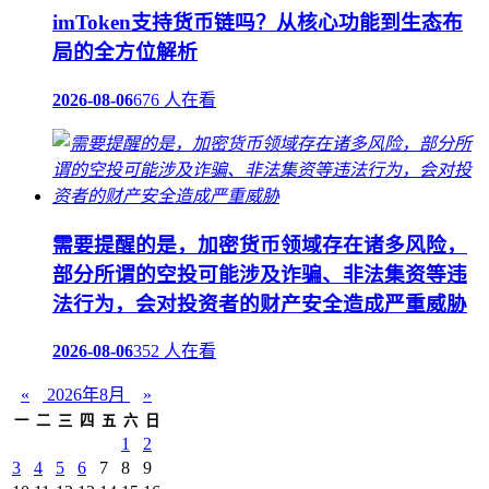
imToken支持货币链吗？从核心功能到生态布
局的全方位解析
2026-08-06
676 人在看
需要提醒的是，加密货币领域存在诸多风险，
部分所谓的空投可能涉及诈骗、非法集资等违
法行为，会对投资者的财产安全造成严重威胁
2026-08-06
352 人在看
«
2026年8月
»
一
二
三
四
五
六
日
1
2
3
4
5
6
7
8
9