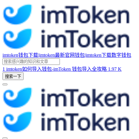
imtoken钱包下载|imtoken最新官网钱包|imtoken下载数字钱包
1
imtoken如何导入钱包-imToken 钱包导入全攻略
1.97 K
搜索一下