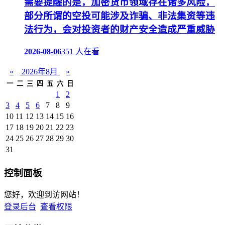
需要提醒的是，加密货币领域存在诸多风险，
部分所谓的空投可能涉及诈骗、非法集资等违
法行为，会对投资者的财产安全造成严重威胁
2026-08-06
351 人在看
«
2026年8月
»
一
二
三
四
五
六
日
1
2
3
4
5
6
7
8
9
10
11
12
13
14
15
16
17
18
19
20
21
22
23
24
25
26
27
28
29
30
31
控制面板
您好，欢迎到访网站！
登录后台
查看权限