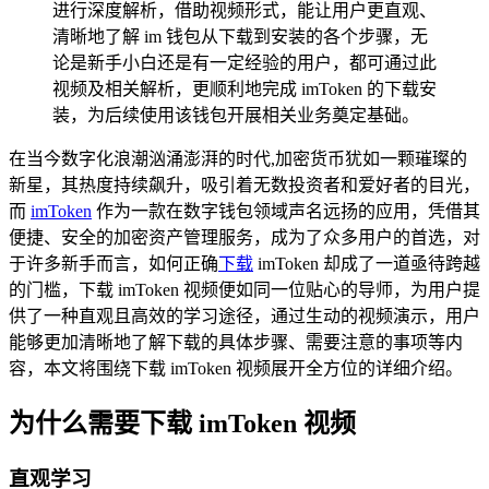
进行深度解析，借助视频形式，能让用户更直观、
清晰地了解 im 钱包从下载到安装的各个步骤，无
论是新手小白还是有一定经验的用户，都可通过此
视频及相关解析，更顺利地完成 imToken 的下载安
装，为后续使用该钱包开展相关业务奠定基础。
在当今数字化浪潮汹涌澎湃的时代,加密货币犹如一颗璀璨的
新星，其热度持续飙升，吸引着无数投资者和爱好者的目光，
而
imToken
作为一款在数字钱包领域声名远扬的应用，凭借其
便捷、安全的加密资产管理服务，成为了众多用户的首选，对
于许多新手而言，如何正确
下载
imToken 却成了一道亟待跨越
的门槛，下载 imToken 视频便如同一位贴心的导师，为用户提
供了一种直观且高效的学习途径，通过生动的视频演示，用户
能够更加清晰地了解下载的具体步骤、需要注意的事项等内
容，本文将围绕下载 imToken 视频展开全方位的详细介绍。
为什么需要下载 imToken 视频
直观学习