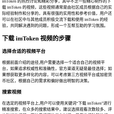
imToken 的热烈讨论和精彩分享，其中不乏一些精心制作的下
载 imToken 的视频，这些视频通常是由社区成员根据自己的实
际经验制作和分享的，具有很强的实用性和参考价值，用户还
可以在社区中与其他成员积极交流下载和使用 imToken 的经
验，共同解决遇到的问题，形成一个互帮互助的学习氛围。
下载 imToken 视频的步骤
选择合适的视频平台
根据前面介绍的途径,用户需要选择一个适合自己的视频平
台，如果追求权威性和准确性，官方渠道无疑是最佳选择；如
果想获取更多样化的内容，可以考虑第三方视频平台或加密货
币社区，根据自己的需求和偏好做出明智的决策。
搜索视频
在选定的视频平台上,用户可以使用关键词“下载 imToken”进行
精准搜索，在众多的搜索结果中，建议选择观看次数较多、评