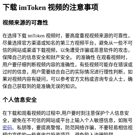
下载 imToken 视频的注意事项
视频来源的可靠性
在选择下载 imToken 视频时，要高度重视视频来源的可靠性，
尽量选择官方渠道或知名的第三方视频平台，避免从一些不可
信的网站或渠道下载视频，以免遭受诈骗或恶意软件的攻击，
保障自己的信息安全和财产安全。 的准确性 在观看视频时，
用户要仔细判断视频内容的准确性，有些视频可能存在错误或
过时的信息，用户需要结合自己的实际情况进行理性判断，如
果对视频内容有疑问，可以参考官方文档或咨询专业人士，确
保自己获取到的是准确无误的知识。
个人信息安全
在下载和观看视频的过程中,用户要时刻注意保护个人信息安
全，避免在不可信的网站或平台上输入个人敏感信息，如账号
密码
、私钥等，要提高警惕，防范网络诈骗，不要轻易相信视
频中宣传的一些高收益投资项目，避免陷入诈骗陷阱。