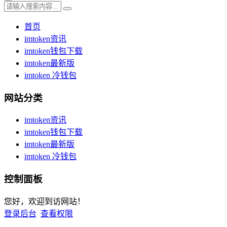
首页
imtoken资讯
imtoken钱包下载
imtoken最新版
imtoken 冷钱包
网站分类
imtoken资讯
imtoken钱包下载
imtoken最新版
imtoken 冷钱包
控制面板
您好，欢迎到访网站！
登录后台
查看权限