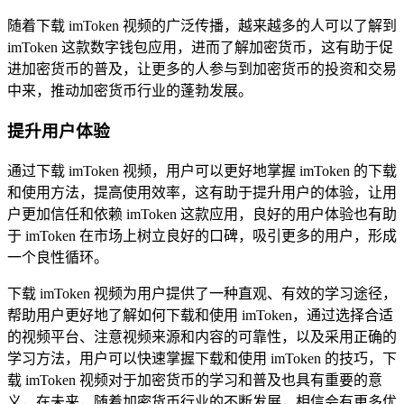
随着下载 imToken 视频的广泛传播，越来越多的人可以了解到
imToken 这款数字钱包应用，进而了解加密货币，这有助于促
进加密货币的普及，让更多的人参与到加密货币的投资和交易
中来，推动加密货币行业的蓬勃发展。
提升用户体验
通过下载 imToken 视频，用户可以更好地掌握 imToken 的下载
和使用方法，提高使用效率，这有助于提升用户的体验，让用
户更加信任和依赖 imToken 这款应用，良好的用户体验也有助
于 imToken 在市场上树立良好的口碑，吸引更多的用户，形成
一个良性循环。
下载 imToken 视频为用户提供了一种直观、有效的学习途径，
帮助用户更好地了解如何下载和使用 imToken，通过选择合适
的视频平台、注意视频来源和内容的可靠性，以及采用正确的
学习方法，用户可以快速掌握下载和使用 imToken 的技巧，下
载 imToken 视频对于加密货币的学习和普及也具有重要的意
义，在未来，随着加密货币行业的不断发展，相信会有更多优