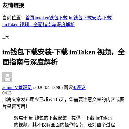
友情链接
当前位置：
首页
imtoken钱包下载
im钱包下载安装-下载
imToken 视频，全面指南与深度解析
正文
im钱包下载安装-下载 imToken 视频，全
面指南与深度解析
admin
V
管理员
/
2026-04-13
/
867阅读
/
0评论
04
13
此篇文章发布距今已超过
115
天，您需要注意文章的内容或图
片是否可用！
聚焦于 im 钱包的下载安装，提供了下载 imToken
的视频，其不仅有全面的操作指南，还对整个过程