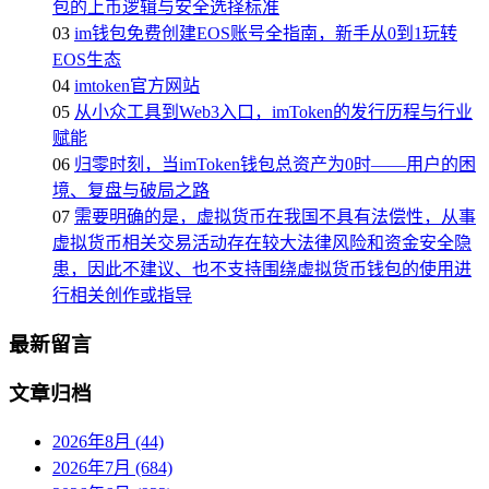
包的上币逻辑与安全选择标准
03
im钱包免费创建EOS账号全指南，新手从0到1玩转
EOS生态
04
imtoken官方网站
05
从小众工具到Web3入口，imToken的发行历程与行业
赋能
06
归零时刻，当imToken钱包总资产为0时——用户的困
境、复盘与破局之路
07
需要明确的是，虚拟货币在我国不具有法偿性，从事
虚拟货币相关交易活动存在较大法律风险和资金安全隐
患，因此不建议、也不支持围绕虚拟货币钱包的使用进
行相关创作或指导
最新留言
文章归档
2026年8月 (44)
2026年7月 (684)