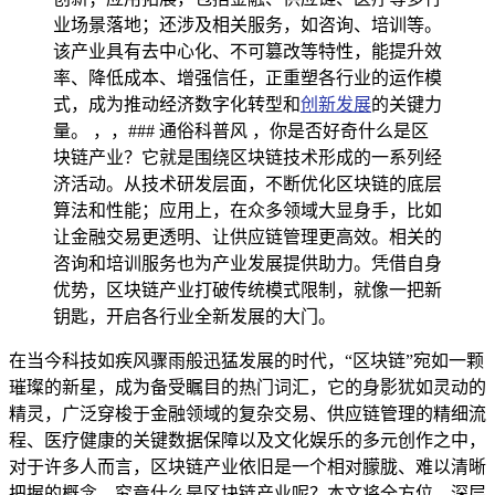
业场景落地；还涉及相关服务，如咨询、培训等。
该产业具有去中心化、不可篡改等特性，能提升效
率、降低成本、增强信任，正重塑各行业的运作模
式，成为推动经济数字化转型和
创新发展
的关键力
量。 ，，### 通俗科普风 ，你是否好奇什么是区
块链产业？它就是围绕区块链技术形成的一系列经
济活动。从技术研发层面，不断优化区块链的底层
算法和性能；应用上，在众多领域大显身手，比如
让金融交易更透明、让供应链管理更高效。相关的
咨询和培训服务也为产业发展提供助力。凭借自身
优势，区块链产业打破传统模式限制，就像一把新
钥匙，开启各行业全新发展的大门。
在当今科技如疾风骤雨般迅猛发展的时代，“区块链”宛如一颗
璀璨的新星，成为备受瞩目的热门词汇，它的身影犹如灵动的
精灵，广泛穿梭于金融领域的复杂交易、供应链管理的精细流
程、医疗健康的关键数据保障以及文化娱乐的多元创作之中，
对于许多人而言，区块链产业依旧是一个相对朦胧、难以清晰
把握的概念，究竟什么是区块链产业呢？本文将全方位、深层