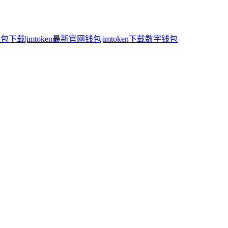
n钱包下载|imtoken最新官网钱包|imtoken下载数字钱包