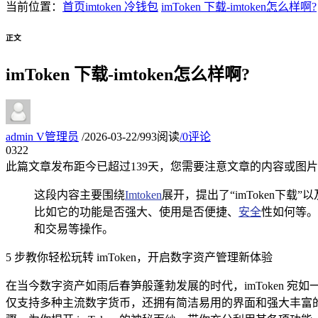
当前位置：
首页
imtoken 冷钱包
imToken 下载-imtoken怎么样啊?
正文
imToken 下载-imtoken怎么样啊?
admin
V
管理员
/
2026-03-22
/
993阅读
/
0评论
03
22
此篇文章发布距今已超过
139
天，您需要注意文章的内容或图片
这段内容主要围绕
Imtoken
展开，提出了“imToken下载
比如它的功能是否强大、使用是否便捷、
安全
性如何等。
和交易等操作。
5 步教你轻松玩转 imToken，开启数字资产管理新体验
在当今数字资产如雨后春笋般蓬勃发展的时代，imToken
仅支持多种主流数字货币，还拥有简洁易用的界面和强大丰富的功