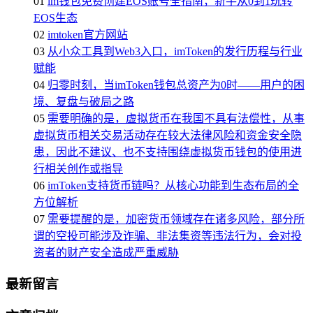
01
im钱包免费创建EOS账号全指南，新手从0到1玩转
EOS生态
02
imtoken官方网站
03
从小众工具到Web3入口，imToken的发行历程与行业
赋能
04
归零时刻，当imToken钱包总资产为0时——用户的困
境、复盘与破局之路
05
需要明确的是，虚拟货币在我国不具有法偿性，从事
虚拟货币相关交易活动存在较大法律风险和资金安全隐
患，因此不建议、也不支持围绕虚拟货币钱包的使用进
行相关创作或指导
06
imToken支持货币链吗？从核心功能到生态布局的全
方位解析
07
需要提醒的是，加密货币领域存在诸多风险，部分所
谓的空投可能涉及诈骗、非法集资等违法行为，会对投
资者的财产安全造成严重威胁
最新留言