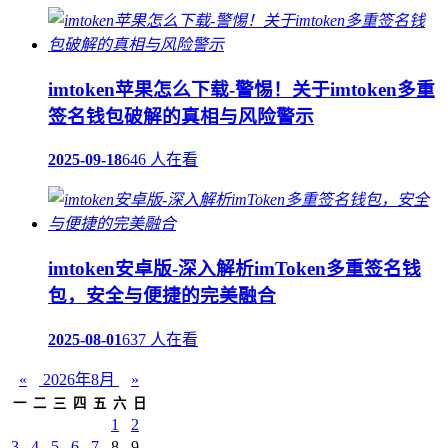
imtoken苹果怎么下载-警惕！关于imtoken多重
签名钱包破解的真相与风险警示
2025-09-18
646 人在看
imtoken安卓版-深入解析imToken多重签名钱
包，安全与便捷的完美融合
2025-08-01
637 人在看
«
2026年8月
»
一
二
三
四
五
六
日
1
2
3
4
5
6
7
8
9