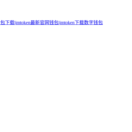
n钱包下载|imtoken最新官网钱包|imtoken下载数字钱包